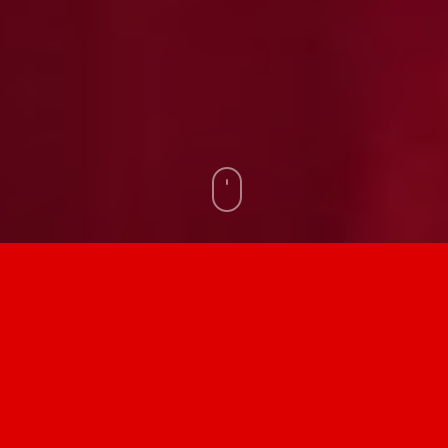
La Gymnastique du Pays d’Aix
accueillera dans son gymnase
160 !!!
compétiteurs et compétitrices tous
licenciés du club.