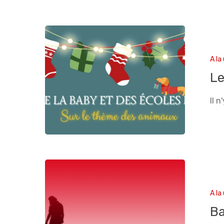
A la
Le
Il 
A la
Ba