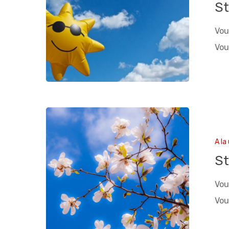
St
Vou
Vou
A la
St
Vou
Vou