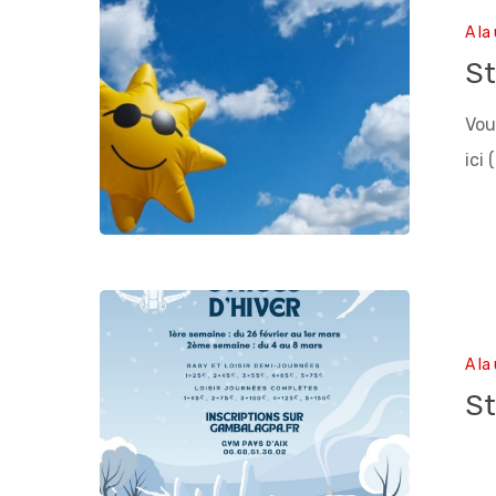
A la
St
Vou
ici
A la
St