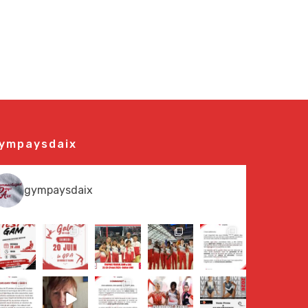
ympaysdaix
gympaysdaix