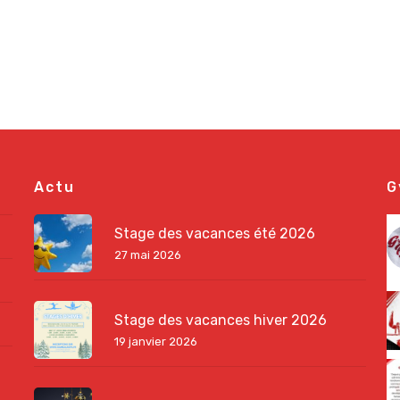
Actu
G
Stage des vacances été 2026
27 mai 2026
Stage des vacances hiver 2026
19 janvier 2026