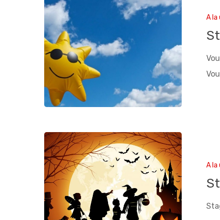
A la
St
Vou
Vou
A la
St
Sta