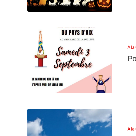
A la
Po
A la