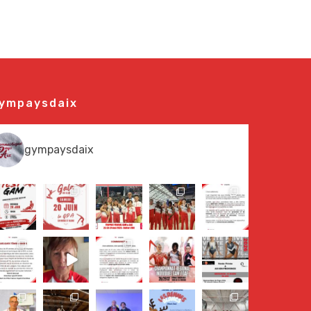
ympaysdaix
gympaysdaix