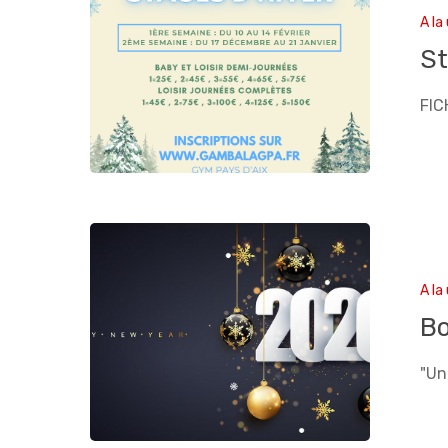
A la
St
FIC
A la
B
"Un